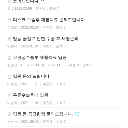
문의드립니다.^^
윤
|
2022.03.06
|
추천 0
|
조회 7
디스크 수술후 재활치료 문의드립니다
김정희
|
2022.02.03
|
추천 0
|
조회 3
발등 골절로 인한 수술 후 재활문의
양형내
|
2022.01.04
|
추천 0
|
조회 5
고관절수술후 재활치료 입원
한일성(010-3205-9075)
|
2021.11.22
|
추천 0
|
조회 3
입원 문의 드립니다
이호찬
|
2021.11.21
|
추천 0
|
조회 2
무릎수술후에 입원
이경화
|
2021.11.04
|
추천 0
|
조회 2
입원 등 궁금한점 문의드립니다.
(1)
ㅂㅂㅂ
|
2021.09.23
|
추천 0
|
조회 5