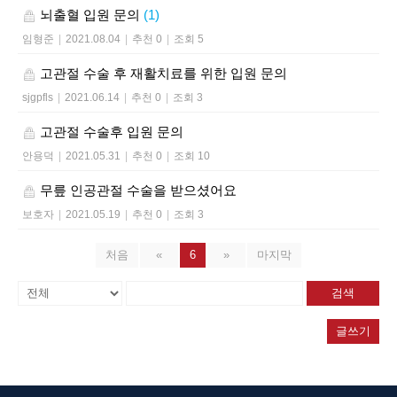
뇌출혈 입원 문의
(1)
임형준
|
2021.08.04
|
추천 0
|
조회 5
고관절 수술 후 재활치료를 위한 입원 문의
sjgpfls
|
2021.06.14
|
추천 0
|
조회 3
고관절 수술후 입원 문의
안용덕
|
2021.05.31
|
추천 0
|
조회 10
무릎 인공관절 수술을 받으셨어요
보호자
|
2021.05.19
|
추천 0
|
조회 3
처음
«
6
»
마지막
검색
글쓰기