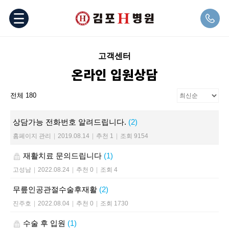
고객센터
온라인 입원상담
전체 180
상담가능 전화번호 알려드립니다.
(2)
홈페이지 관리
|
2019.08.14
|
추천 1
|
조회 9154
재활치료 문의드립니다
(1)
고성남
|
2022.08.24
|
추천 0
|
조회 4
무릎인공관절수술후재활
(2)
진주호
|
2022.08.04
|
추천 0
|
조회 1730
수술 후 입원
(1)