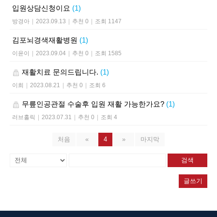
입원상담신청이요
(1)
방경아
|
2023.09.13
|
추천 0
|
조회 1147
김포뇌경색재활병원
(1)
이윤이
|
2023.09.04
|
추천 0
|
조회 1585
재활치료 문의드립니다.
(1)
이희
|
2023.08.21
|
추천 0
|
조회 6
무릎인공관절 수술후 입원 재활 가능한가요?
(1)
러브홀릭
|
2023.07.31
|
추천 0
|
조회 4
처음
«
4
»
마지막
검색
글쓰기