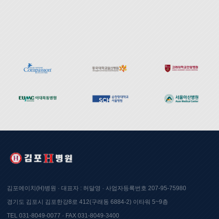
김포에이치(H)병원 · 대표자 : 허달영 · 사업자등록번호 207-95-75980
경기도 김포시 김포한강8로 412(구래동 6884-2) 이타워 5~9층
TEL 031-8049-0077 · FAX 031-8049-3400