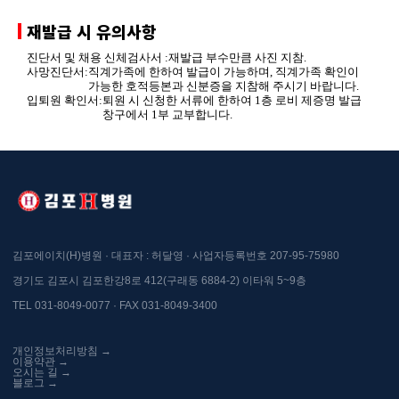
재발급 시 유의사항
진단서 및 채용 신체검사서 :
재발급 부수만큼 사진 지참.
사망진단서:
직계가족에 한하여 발급이 가능하며, 직계가족 확인이
가능한 호적등본과 신분증을 지참해 주시기 바랍니다.
입퇴원 확인서:
퇴원 시 신청한 서류에 한하여 1층 로비 제증명 발급
창구에서 1부 교부합니다.
김포에이치(H)병원 · 대표자 : 허달영 · 사업자등록번호 207-95-75980
경기도 김포시 김포한강8로 412(구래동 6884-2) 이타워 5~9층
TEL 031-8049-0077 · FAX 031-8049-3400
개인정보처리방침 →
이용약관 →
오시는 길 →
블로그 →